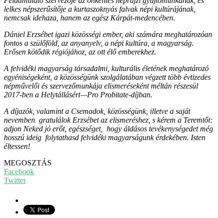
Példamutató szervezője az önkéntes néprajzi gyűjtőmunkának, és
lelkes népszerűsítője a kurtaszoknyás falvak népi kultúrájának,
nemcsak idehaza, hanem az egész Kárpát-medencében.
Dániel Erzsébet igazi közösségi ember, aki számára meghatározóan
fontos a szülőföld, az anyanyelv, a népi kultúra, a magyarság.
Erősen kötődik régiójához, az ott élő emberekhez.
A felvidéki magyarság társadalmi, kulturális életének meghatározó
egyéniségeként, a közösségünk szolgálatában végzett több évtizedes
népművelői és szervezőmunkája elismeréseként méltán részesül
2017-ben a Helytállásért—Pro Probitate-díjban.
A díjazók, valamint a Csemadok, közösségünk, illetve a saját
nevemben gratulálok Erzsébet az elismeréshez, s kérem a Teremtőt:
adjon Neked jó erőt, egészséget, hogy áldásos tevékenységedet még
hosszú ideig folytathasd felvidéki magyarságunk érdekében. Isten
éltessen!
MEGOSZTÁS
Facebook
Twitter