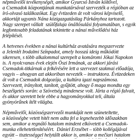
népművelői tevékenységét, amikor Gyurcsó István költővel,
a Csemadok központjának munkatársával szervezték a régióban az
író-olvasó találkozókat. Egy évtizeden át volt városi képviselő,
akkortájt ugyanis Nána közigazgatásilag Párkányhoz tartozott.
Nagy szerepet vállalt szülőfaluja önállósulási folyamatában, s egyik
legfontosabb feladatának tekintette a nánai művelődési ház
felépítését.
A hetvenes években a nánai kultúrház avatására megszervezte
a Jelenlét Irodalmi Színpadot, amely hosszú ideig működött
sikeresen, s több alkalommal szerepelt a komáromi Jókai Napokon
is. A nyolcvanas évek elején Öszi Irmának, az akkori járási
Csemadok-titkárnak a felkérésére lett a szervezet szakmai előadója,
vagyis – ahogyan azt akkoriban nevezték – instruktora. Évtizedeken
át volt a Csemadok dolgozója, a kultúra igazi napszámosa.
Szervezett, irányított, tanított, gyűjtött, ahogy ő maga mondta egy
beszélgetés során: a Szövetség mindenese volt. Járta a régió falvait,
és akkor szeretett bele ebbe a hagyományokkal teli, általa
gyönyörűnek ítélt világba.
Népművelői, közösségszervezői munkáját nem szüneteltette,
a közösségbe vetett hitét nem adta fel a legnehezebb időszakban
sem, amikor a regnáló hatalom mindent elkövetett a Csemadok-
munka ellehetetlenítéséért. Dániel Erzsébet – több kollégájával
együtt – tisztességgel helytállt akkor is, amikor a mečiari hatalom