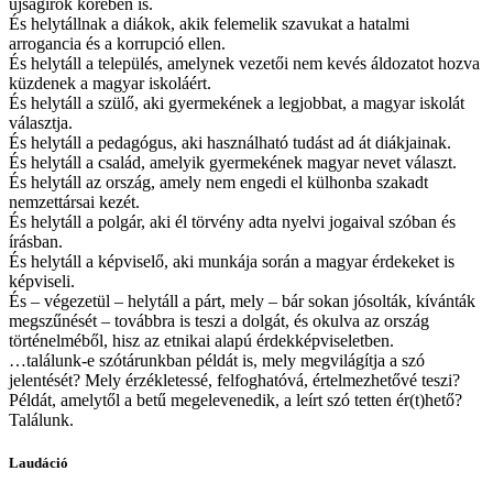
újságírók körében is.
És helytállnak a diákok, akik felemelik szavukat a hatalmi
arrogancia és a korrupció ellen.
És helytáll a település, amelynek vezetői nem kevés áldozatot hozva
küzdenek a magyar iskoláért.
És helytáll a szülő, aki gyermekének a legjobbat, a magyar iskolát
választja.
És helytáll a pedagógus, aki használható tudást ad át diákjainak.
És helytáll a család, amelyik gyermekének magyar nevet választ.
És helytáll az ország, amely nem engedi el külhonba szakadt
nemzettársai kezét.
És helytáll a polgár, aki él törvény adta nyelvi jogaival szóban és
írásban.
És helytáll a képviselő, aki munkája során a magyar érdekeket is
képviseli.
És – végezetül – helytáll a párt, mely – bár sokan jósolták, kívánták
megszűnését – továbbra is teszi a dolgát, és okulva az ország
történelméből, hisz az etnikai alapú érdekképviseletben.
…találunk-e szótárunkban példát is, mely megvilágítja a szó
jelentését? Mely érzékletessé, felfoghatóvá, értelmezhetővé teszi?
Példát, amelytől a betű megelevenedik, a leírt szó tetten ér(t)hető?
Találunk.
Laudáció