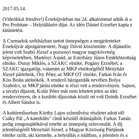
2017.05.14.
(Videókkal frissítve!) Érsekújvárban ma 24. alkalommal adták át a
Pro Probitate – Helytállásért díjat. Az idén Dániel Erzsébet kapta a
kitüntetést.
A Csemadok székházban tartott ünnepségen a megjelenteket
Érsekújvár alpolgármestere, Nagy Dávid köszöntötte. A díjátadón
jelent volt Szabó József a pozsonyi magyar nagykövetség
képviseletében, Martényi Árpád, az Esterházy János Emlékbizottság
elnöke, Duray Miklós, a SZAKC elnöke, Pogány Erzsébet, a
SZAKC igazgatója, valamint az MKP elnökségéből Menyhárt
József pártelnök, Őry Péter, az MKP OT elnöke, Farkas Iván és
Kiss Beáta alelnökök. A rendező házigazdák nevében Bolya
Szabolcs, az MKP járási elnöke is részt vett a rendezvényen. Sajnos,
a tavalyi díjazott, Kolár Péter már nem lehetett jelen az idei
rendezvényen, de a korábbi díjazottak közül ott volt Dolník Erzsébet
és Albert Sándor is.
A kultúrműsorban Kürthy Lajos színművész részletet adott elő
Csáky Pál „A katedrális” című készülő drámájából, Farkas Tamás
pedig zongorajátékával emelte az ünnepség színvonalát. A díj
jelentőségéről Menyhárt József, a Magyar Közösség Pártjának
elnöke szólt, aki kiemelte, a helytállás a múltban, a jelenben és a