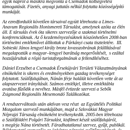
egyik napról a másikra megvonta a Csemadok költségvetési
támogatását. Fizetés, anyagi juttatás nélkül folytatta közösségépítö
munkáját.
Az ezredfordulót követően társaival együtt létrehozta a Limes-
Anavum Regionális Honismereti Társulást, amelynek azóta az élén
áll. E társulás évek óta sikeres szervezője a szakmai történelmi
konferenciáknak. Az ő kezdeményezésüknek köszönhetően 2008-ban
történelmi emlékművet állítottak a Párkányi csata tiszteletére. III.
Sobieski János lengyel király bronz lovasszobrának felállításával
megalapozták a magyar–lengyel barátság megerősítését, s ezáltal
hozzájárultak a régió turistaforgalmának a fellendítéséhez.
Dániel Erzsébet a Csemadok Érsekújvári Területi Választmányának
elnökeként is sikeres és eredményekben gazdag tevékenységet
folytatott. Szülőfalujában, Nánán férje halálát követően vette át az
alapszervezet irányítását. Számos emlékjel, illetve emléktábla
avatása fűződik a nevéhez. Másfél évtizede szervezi a Sebők
Zsigmond Regionális Mesemondó Találkozókat.
A rendszerváltozás után aktívan vesz részt az Együttélés Politikai
Mozgalom szervező munkájában, majd a Szlovákiai Magyar
Néprajzi Társaság elnökeként tevékenykedik. 2005-ben létrehozza
a Szülőföldért Polgári Társulást, kisfilmet készít szülőfalujáról,
s megírja Nána történetét. Fáradhatatlanul szervez, gyűjt, publikál.