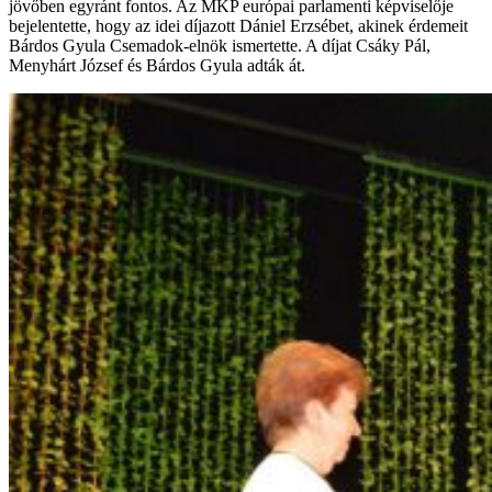
jövőben egyránt fontos. Az MKP európai parlamenti képviselője
bejelentette, hogy az idei díjazott Dániel Erzsébet, akinek érdemeit
Bárdos Gyula Csemadok-elnök ismertette. A díjat Csáky Pál,
Menyhárt József és Bárdos Gyula adták át.