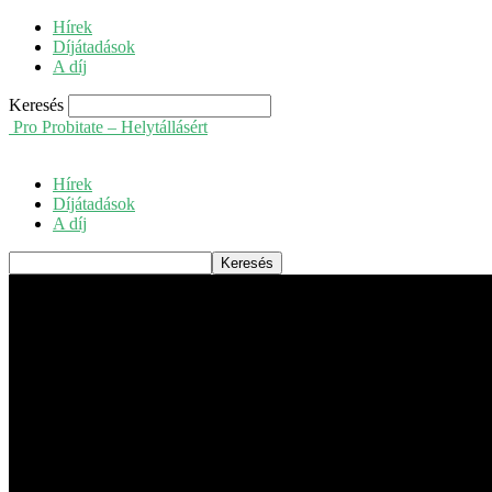
Hírek
Díjátadások
A díj
Keresés
Pro Probitate – Helytállásért
Hírek
Díjátadások
A díj