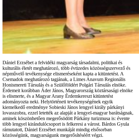
Dániel Erzsébet a felvidéki magyarság társadalmi, politikai és
kulturális életét meghatározó, több évtizedes közösségszervező és
népművelő tevékenysége elismeréseként kapta a kitüntetést. A
Csemadok meghatározó tagjának, a Limes Anavum Regionális
Honismereti Társulás és a Szülőföldért Polgári Társulás elnöke.
Érdemeit korábban Áder János, Magyarország köztársasági elnöke
is elismerte, és a Magyar Arany Érdemkereszt kitüntetést
adományozta neki. Helytörténeti tevékenységének egyik
kiemelkedő eredménye Sobieski János lengyel király párkányi
lovasszobra, ezzel letették az alapját a lengyel-magyar barátságnak,
aminek köszönhetően megerősödött Párkány turizmusa is: évente
több lengyel kirándulócsoport is felkeresi a várost. Bárdos Gyula
rámutatott, Dániel Erzsébet munkáját mindig elsősorban
közösségünk, magyarságunk megerősítéséért végzi.