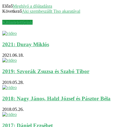
Előző
Meghívó a díjátadásra
Következő
Aki szembeszállt Tiso akaratával
Kitüntetettjeink
2021: Duray Miklós
2021.06.18.
2019: Szvorák Zsuzsa és Szabó Tibor
2019.05.28.
2018: Nagy János, Halzl József és Pásztor Béla
2018.05.26.
2017: Dániel Erzsébet