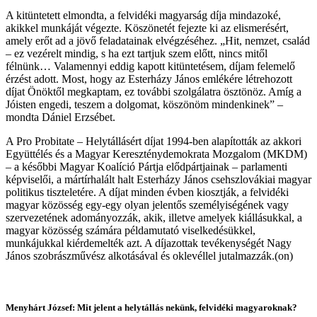
A kitüntetett elmondta, a felvidéki magyarság díja mindazoké,
akikkel munkáját végezte. Köszönetét fejezte ki az elismerésért,
amely erőt ad a jövő feladatainak elvégzéséhez. „Hit, nemzet, család
– ez vezérelt mindig, s ha ezt tartjuk szem előtt, nincs mitől
félnünk… Valamennyi eddig kapott kitüntetésem, díjam felemelő
érzést adott. Most, hogy az Esterházy János emlékére létrehozott
díjat Önöktől megkaptam, ez további szolgálatra ösztönöz. Amíg a
Jóisten engedi, teszem a dolgomat, köszönöm mindenkinek” –
mondta Dániel Erzsébet.
A Pro Probitate – Helytállásért díjat 1994-ben alapították az akkori
Együttélés és a Magyar Kereszténydemokrata Mozgalom (MKDM)
– a későbbi Magyar Koalíció Pártja elődpártjainak – parlamenti
képviselői, a mártírhalált halt Esterházy János csehszlovákiai magyar
politikus tiszteletére. A díjat minden évben kiosztják, a felvidéki
magyar közösség egy-egy olyan jelentős személyiségének vagy
szervezetének adományozzák, akik, illetve amelyek kiállásukkal, a
magyar közösség számára példamutató viselkedésükkel,
munkájukkal kiérdemelték azt. A díjazottak tevékenységét Nagy
János szobrászművész alkotásával és oklevéllel jutalmazzák.(on)
Menyhárt József: Mit jelent a helytállás nekünk, felvidéki magyaroknak?