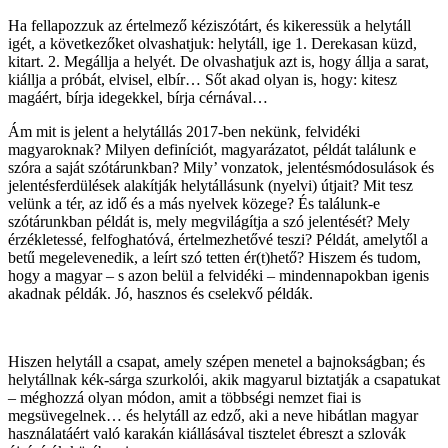
Ha fellapozzuk az értelmező kéziszótárt, és kikeressük a helytáll
igét, a következőket olvashatjuk: helytáll, ige 1. Derekasan küzd,
kitart. 2. Megállja a helyét. De olvashatjuk azt is, hogy állja a sarat,
kiállja a próbát, elvisel, elbír… Sőt akad olyan is, hogy: kitesz
magáért, bírja idegekkel, bírja cérnával…
Ám mit is jelent a helytállás 2017-ben nekünk, felvidéki
magyaroknak? Milyen definíciót, magyarázatot, példát találunk e
szóra a saját szótárunkban? Mily’ vonzatok, jelentésmódosulások és
jelentésferdülések alakítják helytállásunk (nyelvi) útjait? Mit tesz
velünk a tér, az idő és a más nyelvek közege? És találunk-e
szótárunkban példát is, mely megvilágítja a szó jelentését? Mely
érzékletessé, felfoghatóvá, értelmezhetővé teszi? Példát, amelytől a
betű megelevenedik, a leírt szó tetten ér(t)hető? Hiszem és tudom,
hogy a magyar – s azon belül a felvidéki – mindennapokban igenis
akadnak példák. Jó, hasznos és cselekvő példák.
Hiszen helytáll a csapat, amely szépen menetel a bajnokságban; és
helytállnak kék­­­-sárga szurkolói, akik magyarul biztatják a csapatukat
– méghozzá olyan módon, amit a többségi nemzet fiai is
megsüvegelnek… és helytáll az edző, aki a neve hibátlan magyar
használatáért való karakán kiállásával tisztelet ébreszt a szlovák