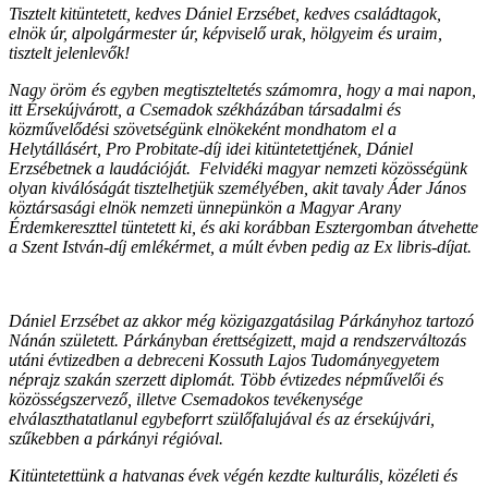
Tisztelt kitüntetett, kedves Dániel Erzsébet, kedves családtagok,
elnök úr, alpolgármester úr, képviselő urak, hölgyeim és uraim,
tisztelt jelenlevők!
Nagy öröm és egyben megtiszteltetés számomra, hogy a mai napon,
itt Érsekújvárott, a Csemadok székházában társadalmi és
közművelődési szövetségünk elnökeként mondhatom el a
Helytállásért, Pro Probitate-díj idei kitüntetettjének, Dániel
Erzsébetnek a laudációját. Felvidéki magyar nemzeti közösségünk
olyan kiválóságát tisztelhetjük személyében, akit tavaly Áder János
köztársasági elnök nemzeti ünnepünkön a Magyar Arany
Érdemkereszttel tüntetett ki, és aki korábban Esztergomban átvehette
a Szent István-díj emlékérmet, a múlt évben pedig az Ex libris-díjat.
Dániel Erzsébet az akkor még közigazgatásilag Párkányhoz tartozó
Nánán született. Párkányban érettségizett, majd a rendszerváltozás
utáni évtizedben a debreceni Kossuth Lajos Tudományegyetem
néprajz szakán szerzett diplomát. Több évtizedes népművelői és
közösségszervező, illetve Csemadokos tevékenysége
elválaszthatatlanul egybeforrt szülőfalujával és az érsekújvári,
szűkebben a párkányi régióval.
Kitüntetettünk a hatvanas évek végén kezdte kulturális, közéleti és