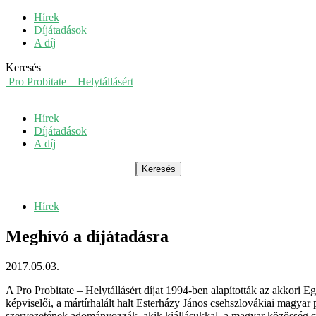
Hírek
Díjátadások
A díj
Keresés
Pro Probitate – Helytállásért
Hírek
Díjátadások
A díj
Hírek
Meghívó a díjátadásra
2017.05.03.
A Pro Probitate – Helytállásért díjat 1994-ben alapították az akko
képviselői, a mártírhalált halt Esterházy János csehszlovákiai magyar
szervezetének adományozzák, akik kiállásukkal, a magyar közösség s