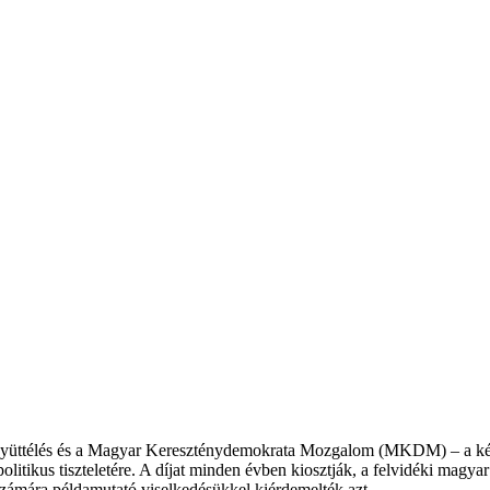
ri Együttélés és a Magyar Kereszténydemokrata Mozgalom (MKDM) – a ké
 politikus tiszteletére. A díjat minden évben kiosztják, a felvidéki mag
zámára példamutató viselkedésükkel kiérdemelték azt.