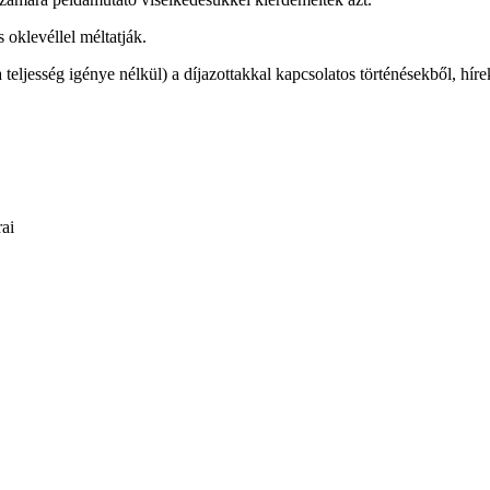
oklevéllel méltatják.
teljesség igénye nélkül) a díjazottakkal kapcsolatos történésekből, hír
rai