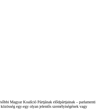
sőbbi Magyar Koalíció Pártjának elődpártjainak – parlamenti
yar közösség egy-egy olyan jelentős személyiségének vagy