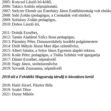
2005: Koncsol László író-költő,
2006: Takács András néprajzkutató,
2007: Stelczer Elemér (az Esterházy János Emlékbizottság volt elnöke
2008: Sidó Zoltán (pedagógus, a Csemadok volt elnöke),
2009: Szénássy Zoltán pedagógus,
2010: Dobos László író,
2011: Dolník Erzsébet,
2012: Tamás Aladárné Szűcs Ilona pedagógus,
2013: Pázmány Péter, Dunaszerdahely korábbi polgármestere
2014: Dráfi Mátyás Jászai Mari díjas színművész,
2015: Albert Sándor, a Selye János Egyetem alapító rektora.
2016: Kolár Péter, pedagógus, a Thália Színház volt igazgatója
2017: Dániel Erzsébet, népművelő
2018: Nagy János, szobrászművész
2019: Szvorák Zsuzsanna, népművelő
2018-tól a Felvidéki Magyarság társdíj is kiosztásra kerül
2018: Halzl József, Pásztor Béla
2019: Szabó Tibor
2021: Duray Miklós