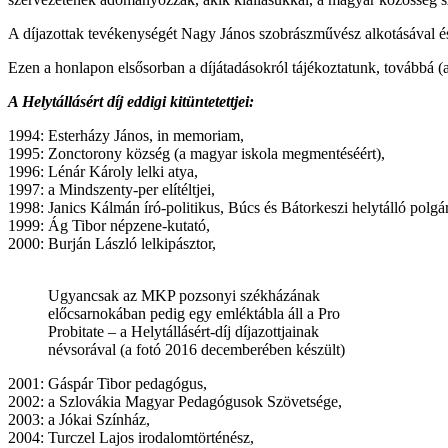
A díjazottak tevékenységét Nagy János szobrászművész alkotásával és 
Ezen a honlapon elsősorban a díjátadásokról tájékoztatunk, továbbá (a 
A Helytállásért díj eddigi kitüntetettjei:
1994: Esterházy János, in memoriam,
1995: Zonctorony község (a magyar iskola megmentéséért),
1996: Lénár Károly lelki atya,
1997: a Mindszenty-per elítéltjei,
1998: Janics Kálmán író-politikus, Búcs és Bátorkeszi helytálló polgá
1999: Ág Tibor népzene-kutató,
2000: Burján László lelkipásztor,
Ugyancsak az MKP pozsonyi székházának
előcsarnokában pedig egy emléktábla áll a Pro
Probitate – a Helytállásért-díj díjazottjainak
névsorával (a fotó 2016 decemberében készült)
2001: Gáspár Tibor pedagógus,
2002: a Szlovákia Magyar Pedagógusok Szövetsége,
2003: a Jókai Színház,
2004: Turczel Lajos irodalomtörténész,