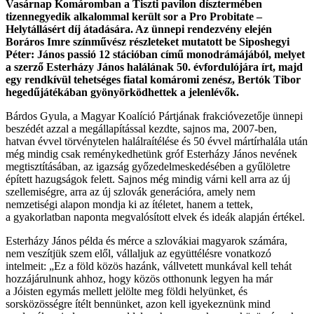
Vasárnap Komáromban a Tiszti pavilon dísztermében
tizennegyedik alkalommal került sor a Pro Probitate –
Helytállásért díj átadására. Az ünnepi rendezvény elején
Boráros Imre színművész részleteket mutatott be Siposhegyi
Péter: János passió 12 stációban című monodrámájából, melyet
a szerző Esterházy János halálának 50. évfordulójára írt, majd
egy rendkívül tehetséges fiatal komáromi zenész, Bertók Tibor
hegedűjátékában gyönyörködhettek a jelenlévők.
Bárdos Gyula, a Magyar Koalíció Pártjának frakcióvezetője ünnepi
beszédét azzal a megállapítással kezdte, sajnos ma, 2007-ben,
hatvan évvel törvénytelen halálraítélése és 50 évvel mártírhalála után
még mindig csak reménykedhetünk gróf Esterházy János nevének
megtisztításában, az igazság győzedelmeskedésében a gyűlöletre
épített hazugságok felett. Sajnos még mindig várni kell arra az új
szellemiségre, arra az új szlovák generációra, amely nem
nemzetiségi alapon mondja ki az ítéletet, hanem a tettek,
a gyakorlatban naponta megvalósított elvek és ideák alapján értékel.
Esterházy János példa és mérce a szlovákiai magyarok számára,
nem veszítjük szem elől, vállaljuk az együttélésre vonatkozó
intelmeit: „Ez a föld közös hazánk, vállvetett munkával kell tehát
hozzájárulnunk ahhoz, hogy közös otthonunk legyen ha már
a Jóisten egymás mellett jelölte meg földi helyünket, és
sorsközösségre ítélt bennünket, azon kell igyekeznünk mind