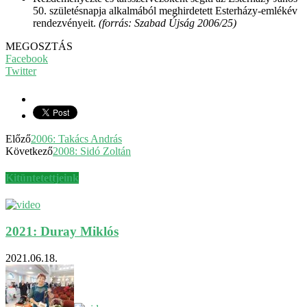
50. születésnapja alkalmából meghirdetett Esterházy-emlékév
rendezvényeit.
(forrás: Szabad Újság 2006/25)
MEGOSZTÁS
Facebook
Twitter
Előző
2006: Takács András
Következő
2008: Sidó Zoltán
Kitüntetettjeink
2021: Duray Miklós
2021.06.18.