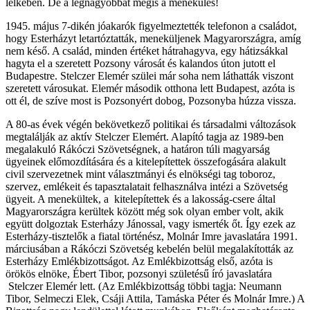
lelkében. De a legnagyobbat mégis a menekülés!
1945. május 7-dikén jóakarók figyelmeztették telefonon a családot,
hogy Esterházyt letartóztatták, meneküljenek Magyarországra, amíg
nem késő. A család, minden értéket hátrahagyva, egy hátizsákkal
hagyta el a szeretett Pozsony városát és kalandos úton jutott el
Budapestre. Stelczer Elemér szülei már soha nem láthatták viszont
szeretett városukat. Elemér második otthona lett Budapest, azóta is
ott él, de szíve most is Pozsonyért dobog, Pozsonyba húzza vissza.
A 80-as évek végén bekövetkező politikai és társadalmi változások
megtalálják az aktív Stelczer Elemért. Alapító tagja az 1989-ben
megalakuló Rákóczi Szövetségnek, a határon túli magyarság
ügyeinek előmozdítására és a kitelepítettek összefogására alakult
civil szervezetnek mint választmányi és elnökségi tag toboroz,
szervez, emlékeit és tapasztalatait felhasználva intézi a Szövetség
ügyeit. A menekültek, a kitelepítettek és a lakosság-csere által
Magyarországra kerültek között még sok olyan ember volt, akik
együtt dolgoztak Esterházy Jánossal, vagy ismerték őt. Így ezek az
Esterházy-tisztelők a fiatal történész, Molnár Imre javaslatára 1991.
márciusában a Rákóczi Szövetség kebelén belül megalakították az
Esterházy Emlékbizottságot. Az Emlékbizottság első, azóta is
örökös elnöke, Ébert Tibor, pozsonyi születésű író javaslatára
Stelczer Elemér lett. (Az Emlékbizottság többi tagja: Neumann
Tibor, Selmeczi Elek, Csáji Attila, Tamáska Péter és Molnár Imre.) A