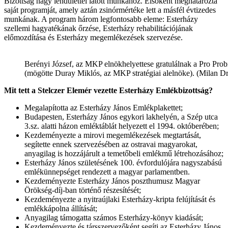
Bizottság nagy lendülettel látott munkához. Elsőként meghatározta
saját programját, amely aztán zsinórmértéke lett a másfél évtizedes
munkának. A program három legfontosabb eleme: Esterházy
szellemi hagyatékának őrzése, Esterházy rehabilitációjának
előmozdítása és Esterházy megemlékezések szervezése.
Berényi József, az MKP elnökhelyettese gratulálnak a Pro Prob
(mögötte Duray Miklós, az MKP stratégiai alelnöke). (Milan Dr
Mit tett a Stelczer Elemér vezette Esterházy Emlékbizottság?
Megalapította az Esterházy János Emlékplakettet;
Budapesten, Esterházy János egykori lakhelyén, a Szép utca
3.sz. alatti házon emléktáblát helyezett el 1994. októberében;
Kezdeményezte a mirovi megemlékezések megtartását,
segítette ennek szervezésében az ostravai magyarokat,
anyagilag is hozzájárult a temetőbeli emlékmű létrehozásához;
Esterházy János születésének 100. évfordulójára nagyszabású
emlékünnepséget rendezett a magyar parlamentben.
Kezdeményezte Esterházy János poszthumusz Magyar
Örökség-díj-ban történő részesítését;
Kezdeményezte a nyitraújlaki Esterházy-kripta felújítását és
emlékkápolna állítását;
Anyagilag támogatta számos Esterházy-könyv kiadását;
Kezdeményezte és társszervezőként segíti az Esterházy János