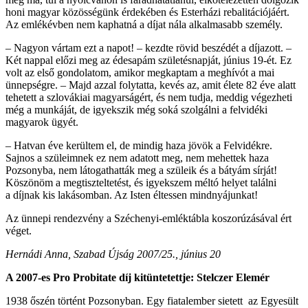
honi magyar közösségünk érdekében és Esterházi rebalitációjáért.
Az emlékévben nem kaphatná a díjat nála alkalmasabb személy.
– Nagyon vártam ezt a napot! – kezdte rövid beszédét a díjazott. –
Két nappal előzi meg az édesapám születésnapját, június 19-ét. Ez
volt az első gondolatom, amikor megkaptam a meghívót a mai
ünnepségre. – Majd azzal folytatta, kevés az, amit élete 82 éve alatt
tehetett a szlovákiai magyarságért, és nem tudja, meddig végezheti
még a munkáját, de igyekszik még soká szolgálni a felvidéki
magyarok ügyét.
– Hatvan éve kerültem el, de mindig haza jövök a Felvidékre.
Sajnos a szüleimnek ez nem adatott meg, nem mehettek haza
Pozsonyba, nem látogathatták meg a szüleik és a bátyám sírját!
Köszönöm a megtiszteltetést, és igyekszem méltó helyet találni
a díjnak kis lakásomban. Az Isten éltessen mindnyájunkat!
Az ünnepi rendezvény a Széchenyi-emléktábla koszorúzásával ért
véget.
Hernádi Anna, Szabad Újság 2007/25., június 20
A 2007-es Pro Probitate díj kitüntetettje: Stelczer Elemér
1938 őszén történt Pozsonyban. Egy fiatalember sietett az Egyesült