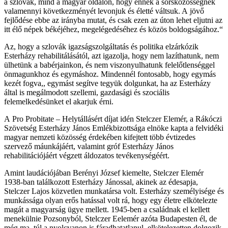
a szlovák, mind a magyar oldalon, hogy ennek a sorsközösségnek
valamennyi következményét levonjuk és életté váltsuk. A jövő
fejlődése ebbe az irányba mutat, és csak ezen az úton lehet eljutni az
itt élő népek békéjéhez, megelégedéséhez és közös boldogságához.“
Az, hogy a szlovák igazságszolgáltatás és politika elzárkózik
Esterházy rehabilitálásától, azt igazolja, hogy nem lazíthatunk, nem
ülhetünk a babérjainkon, és nem viszonyulhatunk felelőtlenséggel
önmagunkhoz és egymáshoz. Mindennél fontosabb, hogy egymás
kezét fogva,, egymást segítve tegyük dolgunkat, ha az Esterházy
által is megálmodott szellemi, gazdasági és szociális
felemelkedésünket el akarjuk érni.
A Pro Probitate – Helytállásért díjat idén Stelczer Elemér, a Rákóczi
Szövetség Esterházy János Emlékbizottsága elnöke kapta a felvidéki
magyar nemzeti közösség érdekében kifejtett több évtizedes
szervező máunkájáért, valamint gróf Esterházy János
rehabilitációjáért végzett áldozatos tevékenységéért.
Amint laudációjában Berényi József kiemelte, Stelczer Elemér
1938-ban találkozott Esterházy Jánossal, akinek az édesapja,
Stelczer Lajos közvetlen munkatársa volt. Esterházy személyisége és
munkássága olyan erős hatással volt rá, hogy egy életre elkötelezte
magát a magyarság ügye mellett. 1945-ben a családnak el kellett
menekülnie Pozsonyból, Stelczer Eelemér azóta Budapesten él, de
még ma, túl a nyolcvanon is fáradhatatlanul, elkötelezetten dolgozik