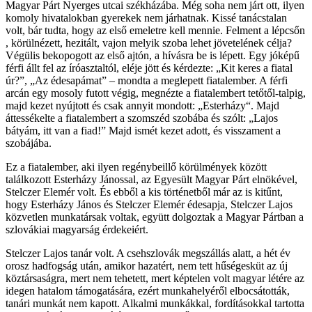
Magyar Párt Nyerges utcai székházába. Még soha nem járt ott, ilyen
komoly hivatalokban gyerekek nem járhatnak. Kissé tanácstalan
volt, bár tudta, hogy az első emeletre kell mennie. Felment a lépcsőn
, körülnézett, hezitált, vajon melyik szoba lehet jövetelének célja?
Végülis bekopogott az első ajtón, a hívásra be is lépett. Egy jóképű
férfi állt fel az íróasztaltól, eléje jött és kérdezte: „Kit keres a fiatal
úr?”, „Az édesapámat” – mondta a meglepett fiatalember. A férfi
arcán egy mosoly futott végig, megnézte a fiatalembert tetőtől-talpig,
majd kezet nyújtott és csak annyit mondott: „Esterházy“. Majd
áttessékelte a fiatalembert a szomszéd szobába és szólt: „Lajos
bátyám, itt van a fiad!” Majd ismét kezet adott, és visszament a
szobájába.
Ez a fiatalember, aki ilyen regénybeillő körülmények között
találkozott Esterházy Jánossal, az Egyesült Magyar Párt elnökével,
Stelczer Elemér volt. És ebből a kis történetből már az is kitűnt,
hogy Esterházy János és Stelczer Elemér édesapja, Stelczer Lajos
közvetlen munkatársak voltak, együtt dolgoztak a Magyar Pártban a
szlovákiai magyarság érdekeiért.
Stelczer Lajos tanár volt. A csehszlovák megszállás alatt, a hét év
orosz hadfogság után, amikor hazatért, nem tett hűségesküt az új
köztársaságra, mert nem tehetett, mert képtelen volt magyar létére az
idegen hatalom támogatására, ezért munkahelyéről elbocsátották,
tanári munkát nem kapott. Alkalmi munkákkal, fordításokkal tartotta