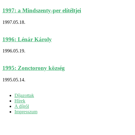
1997: a Mindszenty-per elítéltjei
1997.05.18.
1996: Lénár Károly
1996.05.19.
1995: Zonctorony község
1995.05.14.
Díjazottak
Hírek
A díjról
Impresszum