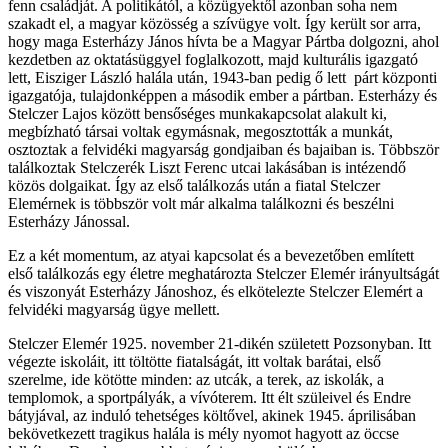
fenn családját. A politikától, a közügyektől azonban soha nem
szakadt el, a magyar közösség a szívügye volt. Így került sor arra,
hogy maga Esterházy János hívta be a Magyar Pártba dolgozni, ahol
kezdetben az oktatásüggyel foglalkozott, majd kulturális igazgató
lett, Eisziger László halála után, 1943-ban pedig ő lett párt központi
igazgatója, tulajdonképpen a második ember a pártban. Esterházy és
Stelczer Lajos között bensőséges munkakapcsolat alakult ki,
megbízható társai voltak egymásnak, megosztották a munkát,
osztoztak a felvidéki magyarság gondjaiban és bajaiban is. Többször
találkoztak Stelczerék Liszt Ferenc utcai lakásában is intézendő
közös dolgaikat. Így az első találkozás után a fiatal Stelczer
Elemérnek is többször volt már alkalma találkozni és beszélni
Esterházy Jánossal.
Ez a két momentum, az atyai kapcsolat és a bevezetőben említett
első találkozás egy életre meghatározta Stelczer Elemér irányultságát
és viszonyát Esterházy Jánoshoz, és elkötelezte Stelczer Elemért a
felvidéki magyarság ügye mellett.
Stelczer Elemér 1925. november 21-dikén született Pozsonyban. Itt
végezte iskoláit, itt töltötte fiatalságát, itt voltak barátai, első
szerelme, ide kötötte minden: az utcák, a terek, az iskolák, a
templomok, a sportpályák, a vívóterem. Itt élt szüleivel és Endre
bátyjával, az induló tehetséges költővel, akinek 1945. áprilisában
bekövetkezett tragikus halála is mély nyomot hagyott az öccse