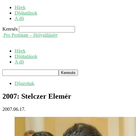
Hírek
Díjátadások
A díj
Keresés
Pro Probitate – Helytállásért
Hírek
Díjátadások
A díj
Díjazottak
2007: Stelczer Elemér
2007.06.17.