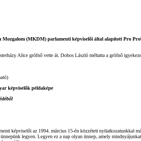
ozgalom (MKDM) parlamenti képviselői által alapított Pro Probitat
rházy Alice grófnő vette át. Dobos László méltatta a grófnő igyekezeté
ható)
yar képviselők példaképe
édéből
nti képviselői az 1994. március 15-én közzétett nyilatkozatunkkal má
 ünnepünk legyen. Legyen ez a nap olyan ünnep, amely mindnyájunkat 