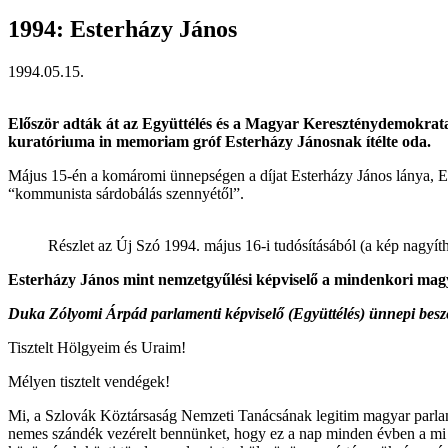
1994: Esterházy János
1994.05.15.
Először adták át az Együttélés és a Magyar Kereszténydemokrata M
kuratóriuma in memoriam gróf Esterházy Jánosnak ítélte oda.
Május 15-én a komáromi ünnepségen a díjat Esterházy János lánya, Este
“kommunista sárdobálás szennyétől”.
Részlet az Új Szó 1994. május 16-i tudósításából (a kép nagyít
Esterházy János mint nemzetgyűlési képviselő a mindenkori mag
Duka Zólyomi Árpád parlamenti képviselő (Együttélés) ünnepi besz
Tisztelt Hölgyeim és Uraim!
Mélyen tisztelt vendégek!
Mi, a Szlovák Köztársaság Nemzeti Tanácsának legitim magyar parlame
nemes szándék vezérelt bennünket, hogy ez a nap minden évben a mi