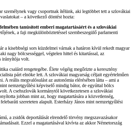
r személynek vagy csoportnak ítélünk, aki legtöbbet tett a szlovákiai
vaslatokat – a következő döntést hozta:
mében tanúsított emberi magatartásáért és a szlovákiai
etőjének, a faji megkülönböztetéssel szembeszegülő parlamenti
r a kisebbségi sors küzdelmei várnak a határon kívül rekedt magyar
aki nagy bölcsességgel, végtelen hittel és kitartással, az
irányítója volt.
litika csalárd rengetegébe. Élete végéig megőrizte a keresztény
ialista párt elnöke lett. A szlovákiai magyarság céljait egyértelműen
. A reális megvalósulást az autonómia elérésében látta – ami a
 mint nemzetgyűlési képviselő mindig bátor, de egyúttal bölcs
 volt. A csehszlovák kormánytól következetesen a szlovákiai
zonyította jobban mint az, hogy magatartására a közvetlenség,
felebaráti szereteten alapult. Esterházy János mint nemzetgyűlési
zámú, a zsidók deportálását elrendelő törvény megszavazásakor
támadásait. Ezzel a magatartásával kivívta az akkor Németország