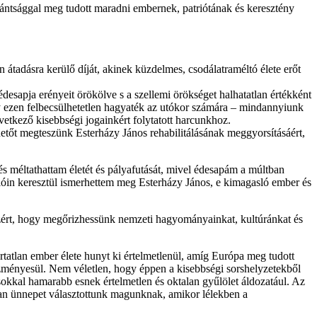
ántsággal meg tudott maradni embernek, patriótának és keresztény
 átadásra kerülő díját, akinek küzdelmes, csodálatraméltó élete erőt
desapja erényeit örökölve s a szellemi örökséget halhatatlan értékként
ogy ezen felbecsülhetetlen hagyaték az utókor számára – mindannyiunk
tkező kisebbségi jogainkért folytatott harcunkhoz.
tőt megteszünk Esterházy János rehabilitálásának meggyorsításáért,
és méltathattam életét és pályafutását, mivel édesapám a múltban
lóin keresztül ismerhettem meg Esterházy János, e kimagasló ember és
, azért, hogy megőrizhessünk nemzeti hagyományainkat, kultúránkat és
atlan ember élete hunyt ki értelmetlenül, amíg Európa meg tudott
ntézményesül. Nem véletlen, hogy éppen a kisebbségi sorshelyzetekből
sokkal hamarabb esnek értelmetlen és oktalan gyűlölet áldozatául. Az
yan ünnepet választottunk magunknak, amikor lélekben a