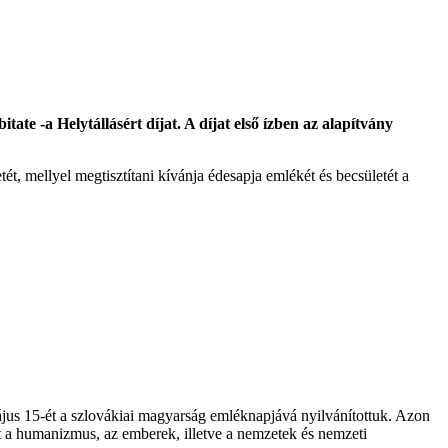
e -a Helytállásért díjat. A díjat első ízben az alapítvány
t, mellyel megtisztítani kívánja édesapja emlékét és becsületét a
jus 15-ét a szlovákiai magyarság emléknapjává nyilvánítottuk. Azon
a humanizmus, az emberek, illetve a nemzetek és nemzeti