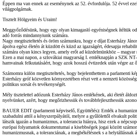
Éppen ma van ennek az eseménynek az 52. évfordulója. 52 évvel ezelő
világpolgárnak.
Tisztelt Hölgyeim és Uraim!
Meggyőződésünk, hogy egy olyan kimagasló egyéniségnek ítéltük oda tel
adó forrás mindannyiunk számára.
Nagy megtiszteltetés és öröm számunkra, hogy e díjat Esterházy János 
ápolva egész életén át küzdött és küzd az igazságért, édesapja rehabi
számára olyan kincs legyen, amely erőt ad küzdelmünkhöz – magyar ne
Ezen a mai napon, a szlovákiai magyarság I. emléknapján a SZK NT-n
hamvainak felkutatásáért, hogy azok hosszú évtizedek után végre az őt
Számomra külön megtiszteltetés, hogy bejelenthettem a parlamenti képv
Esterházy gróf közvetlen környezetében részt vett a nemzeti közössé
politikus sorsát és tevékenységét.
Mély tisztelettel adózunk Esterházy János emlékének, aki életét áldoz
nyelvünket, azért, hogy megőrizhessük és továbbfejleszthessük azono
BAUER EDIT (parlamenti képviselő, Együttélés): Emlék a humanizmusna
szabadulni attól a kényszerpályától, melyre a gyűlölettől elvakult po
látszik igazán a humanizmus, a tolerancia hiánya, hisz ezek a népcso
európai folyamatok dokumentumai a kisebbségek jogai között számon 
humanizmusnak, a toleranciának, a megbékélésnek s a helytállásnak ál