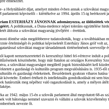
ére emlékeztet.
e- a Helytállásért díjat, amelyet minden évben annak a szlovákiai magya
rlamenti képviselői – kiértékelve az 1994. április 15-ig beérkezett ja
 memoriam ESTERHÁZY JÁNOSNAK adományozza, az üldözöttek védel
géért.
A politikusnak, a Duna-medence népei toleráns együttélése hird
 életét áldozta a szlovákiai magyarság jövőjéért – érettünk.
noni döntése után megdöbbenve tudatosították, hogy a továbbiakban má
znie értelmiségét és politikai képviseletét Esterházy János gróf volt az, 
agatartással szlovákiai magyar társadalmunk történelmének szervezője és 
kapott nemzetszeretettel és keresztényi hittel fel-vértezve indult a po
élkitűzéseinek köszönhette, hogy már fiatalon az országos Keresztény Szoc
 a szlovákiai magyarságot megillető jogok biztosításáért kell küzdeni
ektetett a gazdasági és kulturális program megvalósítására is. 1935-től
kulturális és gazdasági érdekeinek. Beszédeinek gyakran viharos hatása
át követelte. Emberi értékeit és intellektuális gondolkodását mi sem bi
ek határozták meg népéhez való ragaszkodását is, amely a mélyen átélt 
ldaképe.
éka az 1942. május 15-én a szlovák parlament által megvitatott 68-as s
nek volt bátorsága nemmel szavazni és vállalni a szlovák közvélemény 
emberének nevezte őt.