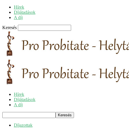
Hírek
Díjátadások
A díj
Keresés
Hírek
Díjátadások
A díj
Díjazottak