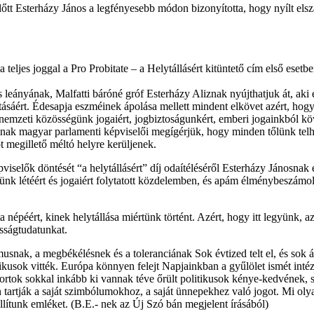
tt Esterházy János a legfényesebb módon bizonyította, hogy nyílt elsz
jes joggal a Pro Probitate – a Helytállásért kitüntető cím első esetben
leányának, Malfatti báróné gróf Esterházy Aliznak nyújthatjuk át, aki é
litásáért. Édesapja eszméinek ápolása mellett mindent elkövet azért, h
mzeti közösségünk jogaiért, jogbiztoságunkért, emberi jogainkból köve
ak magyar parlamenti képviselői megígérjük, hogy minden tőlünk telhe
 megillető méltó helyre kerüljenek.
iselők döntését “a helytállásért” díj odaítéléséről Esterházy Jánosnak 
günk létéért és jogaiért folytatott közdelemben, és apám élménybeszámo
ta népéért, kinek helytállása miértünk történt. Azért, hogy itt legyünk
sságtudatunkat.
k, a megbékélésnek és a toleranciának Sok évtized telt el, és sok árt
litikusok vitték. Európa könnyen felejt Napjainkban a gyűlölet ismét i
portok sokkal inkább ki vannak téve őrült politikusok kénye-kedvének, 
tartják a saját szimbólumokhoz, a saját ünnepekhez való jogot. Mi ol
lítunk emléket. (B.E.- nek az Új Szó bán megjelent írásából)