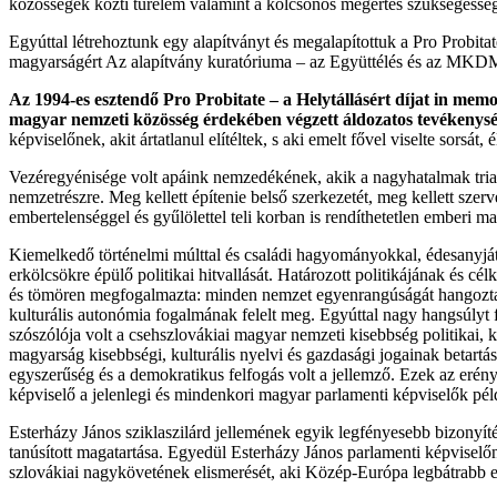
közösségek közti türelem valamint a kölcsönös megértés szükségesség
Egyúttal létrehoztunk egy alapítványt és megalapítottuk a Pro Probitat
magyarságért Az alapítvány kuratóriuma – az Együttélés és az MKDM pa
Az 1994-es esztendő Pro Probitate – a Helytállásért díjat in
magyar nemzeti közösség érdekében végzett áldozatos tevékenysé
képviselőnek, akit ártatlanul elítéltek, s aki emelt fővel viselte sorsát,
Vezéregyénisége volt apáink nemzedékének, akik a nagyhatalmak tria
nemzetrészre. Meg kellett építenie belső szerkezetét, meg kellett szerve
embertelenséggel és gyűlölettel teli korban is rendíthetetlen emberi m
Kiemelkedő történelmi múlttal és családi hagyományokkal, édesanyjától 
erkölcsökre épülő politikai hitvallását. Határozott politikájának és c
és tömören megfogalmazta: minden nemzet egyenrangúságát hangoztatva,
kulturális autonómia fogalmának felelt meg. Egyúttal nagy hangsúlyt f
szószólója volt a csehszlovákiai magyar nemzeti kisebbség politikai, 
magyarság kisebbségi, kulturális nyelvi és gazdasági jogainak betartás
egyszerűség és a demokratikus felfogás volt a jellemző. Ezek az erény
képviselő a jelenlegi és mindenkori magyar parlamenti képviselők pé
Esterházy János sziklaszilárd jellemének egyik legfényesebb bizonyít
tanúsított magatartása. Egyedül Esterházy János parlamenti képviselő
szlovákiai nagykövetének elismerését, aki Közép-Európa legbátrabb 